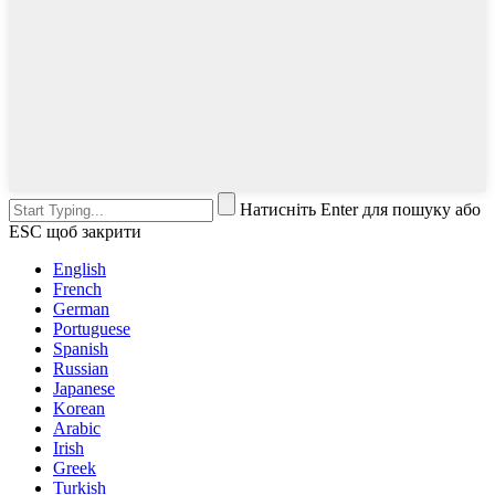
Натисніть Enter для пошуку або
ESC щоб закрити
English
French
German
Portuguese
Spanish
Russian
Japanese
Korean
Arabic
Irish
Greek
Turkish