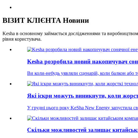
ВІЗИТ КЛІЄНТА Новини
Kesha в основному займається дослідженнями та виробництвом 
рівня користувача.
Kesha розробила новий накопичувач соня
Ви коли-небудь уявляли сценарій, коли балкон або те
Які іскри можуть виникнути, коли жорстк
У грудні цього року KeSha New Energy запустила сві
Скільки можливостей залишає китайським