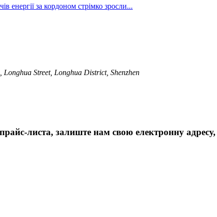
в енергії за кордоном стрімко зросли...
, Longhua Street, Longhua District, Shenzhen
айс-листа, залиште нам свою електронну адресу, і