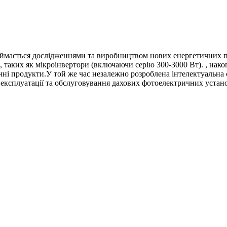
займається дослідженнями та виробництвом нових енергетичних п
 таких як мікроінвертори (включаючи серію 300-3000 Вт). , накоп
тичні продукти.У той же час незалежно розроблена інтелектуальна
ї експлуатації та обслуговування дахових фотоелектричних устан