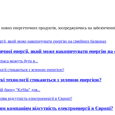
нових енергетичних продуктів, зосереджуючись на забезпеченні
чної енергії, який може накопичувати енергію на
раса можуть бути в...
і технології стикаються з зеленою енергією?
й бренд "KeSha" для...
 компаніям відсутність електроенергії в Європі?