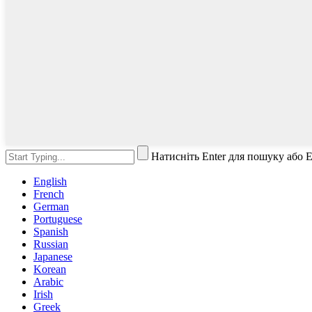
Натисніть Enter для пошуку або 
English
French
German
Portuguese
Spanish
Russian
Japanese
Korean
Arabic
Irish
Greek