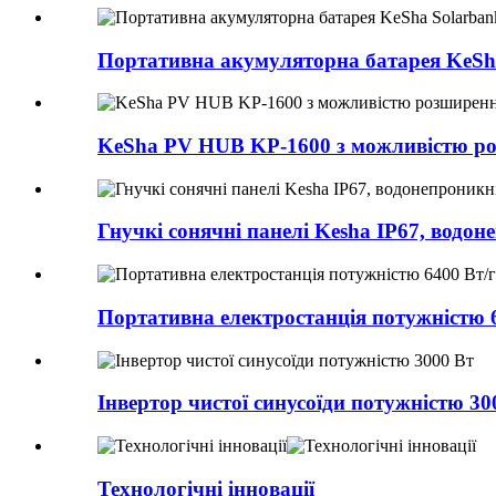
Портативна акумуляторна батарея KeSh
KeSha PV HUB KP-1600 з можливістю р
Гнучкі сонячні панелі Kesha IP67, водон
Портативна електростанція потужністю 
Інвертор чистої синусоїди потужністю 30
Технологічні інновації