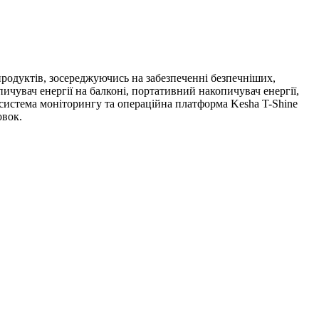
родуктів, зосереджуючись на забезпеченні безпечніших,
ичувач енергії на балконі, портативний накопичувач енергії,
 система моніторингу та операційна платформа Kesha T-Shine
овок.